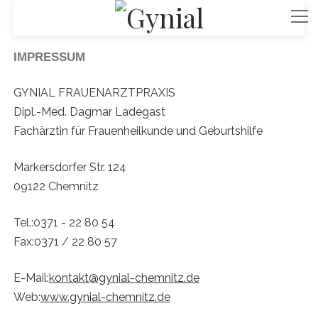
G
M
e
n
y
ü
START
IMPRESSUM
ö
f
n
f
LEISTUNGEN + SCHWERPUNKTE
n
GYNIAL FRAUENARZTPRAXIS
e
Dipl.-Med. Dagmar Ladegast
i
n
DIE PRAXIS
Fachärztin für Frauenheilkunde und Geburtshilfe
a
SERVICE UND DOWNLOADS
Markersdorfer Str. 124
l
09122 Chemnitz
Tel.:
0371 - 22 80 54
Fax:
0371 / 22 80 57
E-Mail:
kontakt@gynial-chemnitz.de
Web:
www.gynial-chemnitz.de